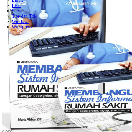
Linux
PHP
Server
Tips dan Trik
Windows
Wordpress