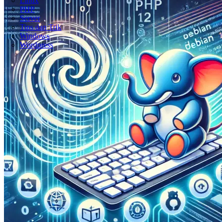
Linux
PHP
Server
Tips dan Trik
Windows
Wordpress