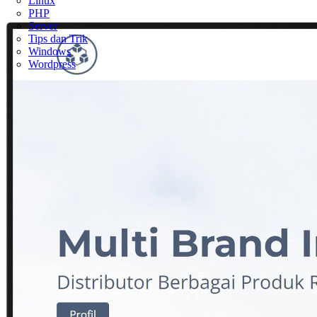
Linux
PHP
Server
Tips dan Trik
Windows
Wordpress