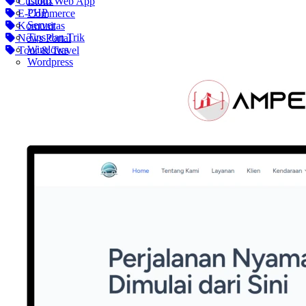
Linux
Custom Web App
PHP
E-Commerce
Server
Komunitas
Tips dan Trik
News Portal
Windows
Tour & Travel
Wordpress