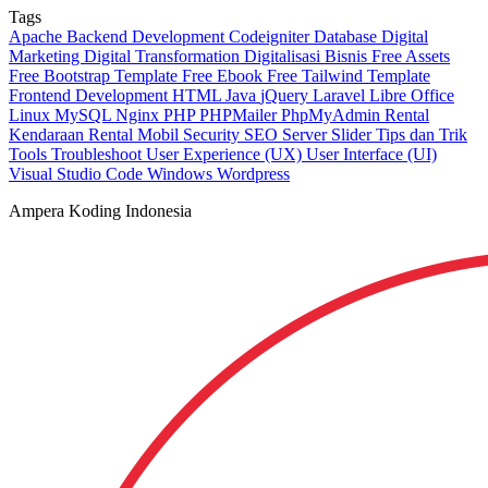
Tags
Apache
Backend Development
Codeigniter
Database
Digital
Marketing
Digital Transformation
Digitalisasi Bisnis
Free Assets
Free Bootstrap Template
Free Ebook
Free Tailwind Template
Frontend Development
HTML
Java
jQuery
Laravel
Libre Office
Linux
MySQL
Nginx
PHP
PHPMailer
PhpMyAdmin
Rental
Kendaraan
Rental Mobil
Security
SEO
Server
Slider
Tips dan Trik
Tools
Troubleshoot
User Experience (UX)
User Interface (UI)
Visual Studio Code
Windows
Wordpress
Ampera Koding Indonesia