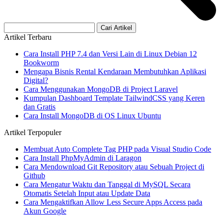
Cari Artikel
Artikel Terbaru
Cara Install PHP 7.4 dan Versi Lain di Linux Debian 12
Bookworm
Mengapa Bisnis Rental Kendaraan Membutuhkan Aplikasi
Digital?
Cara Menggunakan MongoDB di Project Laravel
Kumpulan Dashboard Template TailwindCSS yang Keren
dan Gratis
Cara Install MongoDB di OS Linux Ubuntu
Artikel Terpopuler
Membuat Auto Complete Tag PHP pada Visual Studio Code
Cara Install PhpMyAdmin di Laragon
Cara Mendownload Git Repository atau Sebuah Project di
Github
Cara Mengatur Waktu dan Tanggal di MySQL Secara
Otomatis Setelah Input atau Update Data
Cara Mengaktifkan Allow Less Secure Apps Access pada
Akun Google