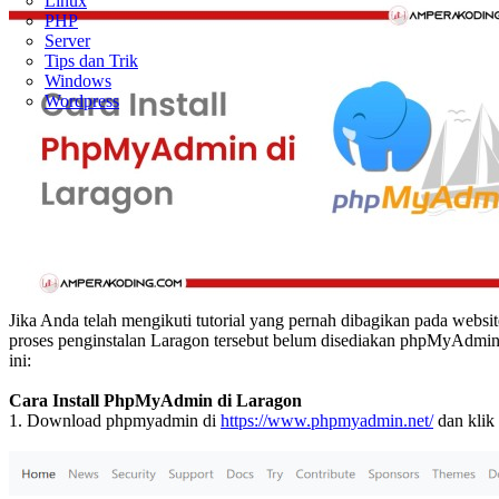
Linux
PHP
Server
Tips dan Trik
Windows
Wordpress
Jika Anda telah mengikuti tutorial yang pernah dibagikan pada we
proses penginstalan Laragon tersebut belum disediakan phpMyAdmin 
ini:
Cara Install PhpMyAdmin di Laragon
1. Download phpmyadmin di
https://www.phpmyadmin.net/
dan klik