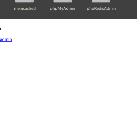
a
yadmin