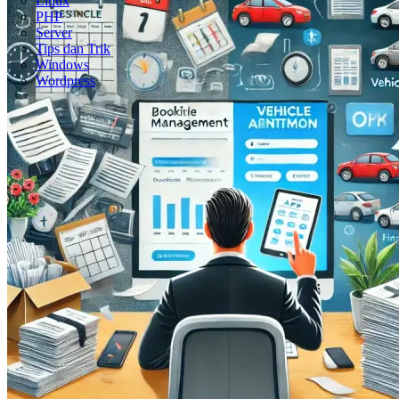
Linux
PHP
Server
Tips dan Trik
Windows
Wordpress