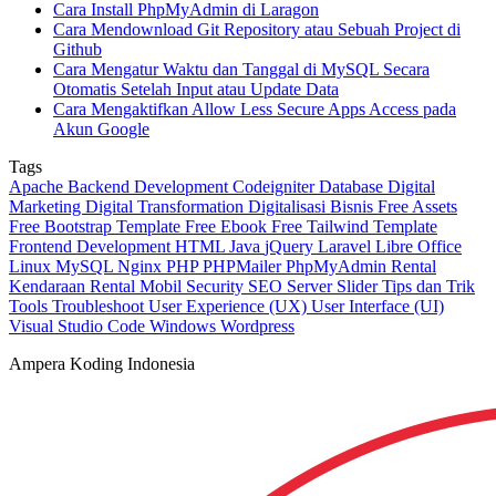
Cara Install PhpMyAdmin di Laragon
Cara Mendownload Git Repository atau Sebuah Project di
Github
Cara Mengatur Waktu dan Tanggal di MySQL Secara
Otomatis Setelah Input atau Update Data
Cara Mengaktifkan Allow Less Secure Apps Access pada
Akun Google
Tags
Apache
Backend Development
Codeigniter
Database
Digital
Marketing
Digital Transformation
Digitalisasi Bisnis
Free Assets
Free Bootstrap Template
Free Ebook
Free Tailwind Template
Frontend Development
HTML
Java
jQuery
Laravel
Libre Office
Linux
MySQL
Nginx
PHP
PHPMailer
PhpMyAdmin
Rental
Kendaraan
Rental Mobil
Security
SEO
Server
Slider
Tips dan Trik
Tools
Troubleshoot
User Experience (UX)
User Interface (UI)
Visual Studio Code
Windows
Wordpress
Ampera Koding Indonesia