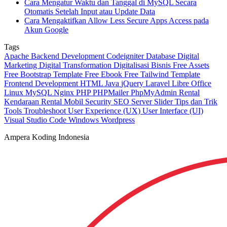
Cara Mengatur Waktu dan Tanggal di MySQL Secara
Otomatis Setelah Input atau Update Data
Cara Mengaktifkan Allow Less Secure Apps Access pada
Akun Google
Tags
Apache
Backend Development
Codeigniter
Database
Digital
Marketing
Digital Transformation
Digitalisasi Bisnis
Free Assets
Free Bootstrap Template
Free Ebook
Free Tailwind Template
Frontend Development
HTML
Java
jQuery
Laravel
Libre Office
Linux
MySQL
Nginx
PHP
PHPMailer
PhpMyAdmin
Rental
Kendaraan
Rental Mobil
Security
SEO
Server
Slider
Tips dan Trik
Tools
Troubleshoot
User Experience (UX)
User Interface (UI)
Visual Studio Code
Windows
Wordpress
Ampera Koding Indonesia