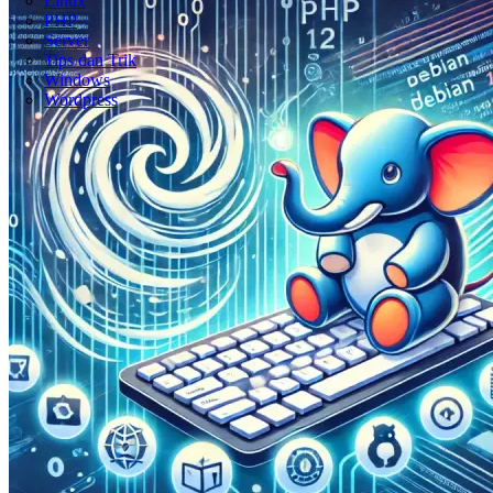
Linux
PHP
Server
Tips dan Trik
Windows
Wordpress