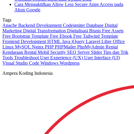
Cara Mengaktifkan Allow Less Secure Apps Access pada
Akun Google
Tags
Apache
Backend Development
Codeigniter
Database
Digital
Marketing
Digital Transformation
Digitalisasi Bisnis
Free Assets
Free Bootstrap Template
Free Ebook
Free Tailwind Template
Frontend Development
HTML
Java
jQuery
Laravel
Libre Office
Linux
MySQL
Nginx
PHP
PHPMailer
PhpMyAdmin
Rental
Kendaraan
Rental Mobil
Security
SEO
Server
Slider
Tips dan Trik
Tools
Troubleshoot
User Experience (UX)
User Interface (UI)
Visual Studio Code
Windows
Wordpress
Ampera Koding Indonesia